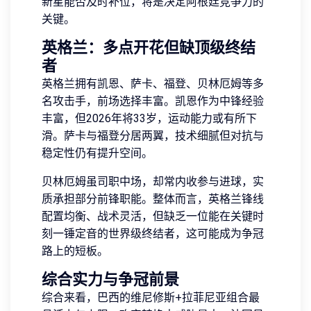
新星能否及时补位，将是决定阿根廷竞争力的
关键。
英格兰：多点开花但缺顶级终结
者
英格兰拥有凯恩、萨卡、福登、贝林厄姆等多
名攻击手，前场选择丰富。凯恩作为中锋经验
丰富，但2026年将33岁，运动能力或有所下
滑。萨卡与福登分居两翼，技术细腻但对抗与
稳定性仍有提升空间。
贝林厄姆虽司职中场，却常内收参与进球，实
质承担部分前锋职能。整体而言，英格兰锋线
配置均衡、战术灵活，但缺乏一位能在关键时
刻一锤定音的世界级终结者，这可能成为争冠
路上的短板。
综合实力与争冠前景
综合来看，巴西的维尼修斯+拉菲尼亚组合最