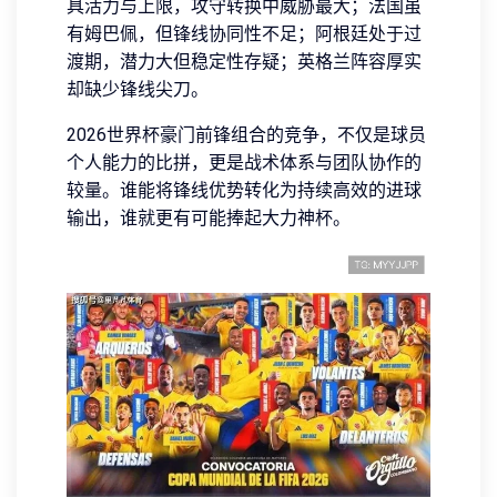
具活力与上限，攻守转换中威胁最大；法国虽
有姆巴佩，但锋线协同性不足；阿根廷处于过
渡期，潜力大但稳定性存疑；英格兰阵容厚实
却缺少锋线尖刀。
2026世界杯豪门前锋组合的竞争，不仅是球员
个人能力的比拼，更是战术体系与团队协作的
较量。谁能将锋线优势转化为持续高效的进球
输出，谁就更有可能捧起大力神杯。