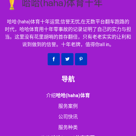
哈哈·(haha)体育十年运营,信誉无忧,在无数平台翻车跑路的
时代，哈哈体育用十年零事故的记录证明了自己的实力与担
当。这里没有花里胡哨的首存翻倍，只有老老实实的让利和
说到做到的信誉。十年老牌，值得你all in。
导航
介绍
哈哈(haha)体育
服务案例
公司快讯
服务种类