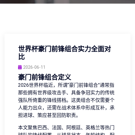
世界杯豪门前锋组合实力全面对
比
2026-06-11
豪门前锋组合定义
2026世界杯临近，所谓“豪门前锋组合”通常指
那些拥有世界级攻击手、具备争冠实力的传统
强队所倚重的锋线搭档。这类组合不仅需要个
人能力出众，还需在战术体系中形成互补，承
担进球、策应甚至回防职责。
本文聚焦巴西、法国、阿根廷、英格兰等热门