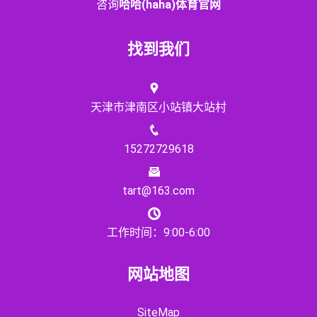
咨询
哈哈(haha)体育官网
找到我们
天津市津南区小站镇大站村
15272729618
tart@163.com
工作时间：9:00-6:00
网站地图
SiteMap