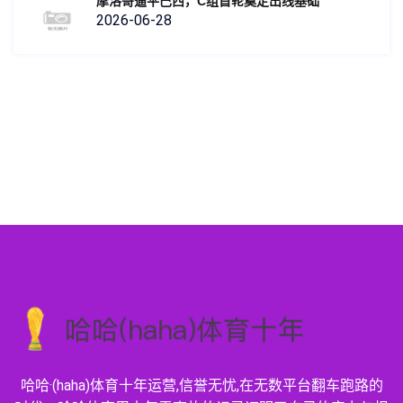
摩洛哥逼平巴西，C组首轮奠定出线基础
2026-06-28
哈哈·(haha)体育十年运营,信誉无忧,在无数平台翻车跑路的