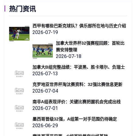
热门资讯
西甲有哪些巴斯克球队？俱乐部所在地与历史介绍
2026-07-19
加拿大世界杯32强赛程回顾：首轮比
赛安排整理
2026-07-18
加拿大B组完整战绩：平波黑、胜卡塔尔、负瑞士
2026-07-13
克罗地亚世界杯淘汰赛资料：32强比赛信息更新
2026-07-04
南非A组表现评价：关键比赛把握机会完成出线
2026-07-01
墨西哥晋级32强，A组第一对手范围仍待确定
2026-06-29