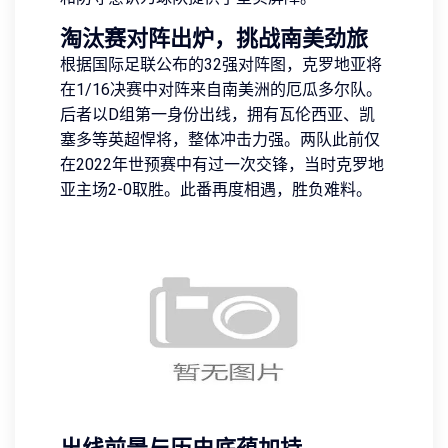
淘汰赛对阵出炉，挑战南美劲旅
根据国际足联公布的32强对阵图，克罗地亚将
在1/16决赛中对阵来自南美洲的厄瓜多尔队。
后者以D组第一身份出线，拥有瓦伦西亚、凯
塞多等英超悍将，整体冲击力强。两队此前仅
在2022年世预赛中有过一次交锋，当时克罗地
亚主场2-0取胜。此番再度相遇，胜负难料。