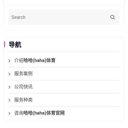
导航
介绍
哈哈(haha)体育
服务案例
公司快讯
服务种类
咨询
哈哈(haha)体育官网