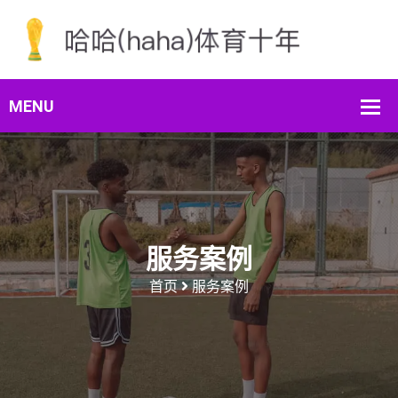
服务案例
首页
服务案例