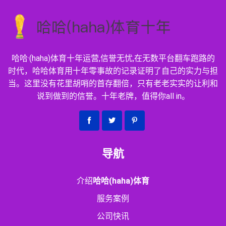
哈哈·(haha)体育十年运营,信誉无忧,在无数平台翻车跑路的
时代，哈哈体育用十年零事故的记录证明了自己的实力与担
当。这里没有花里胡哨的首存翻倍，只有老老实实的让利和
说到做到的信誉。十年老牌，值得你all in。
导航
介绍
哈哈(haha)体育
服务案例
公司快讯