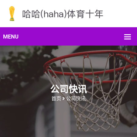
公司快讯
首页
公司快讯