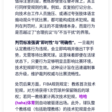
值得注意的是，教练即使坐在替补席上，其言
行同样受规则约束。例如，反复拍打记分台、
向技术台工作人员施压、或通过夸张肢体语言
煽动观众干扰比赛，都可能构成技术犯规。裁
判在判罚时，关注的不是情绪本身，而是行为
是否越过了“合理抗议”与“不当干扰”的界限。
判罚标准强调“即时性”与“明确性”
。一旦裁判
认定教练行为违规，会立即鸣哨并做出T字手
势，无需等待比赛死球。这意味着即便在活球
状态下，只要行为足够明显且影响比赛环境，
技术犯规即可生效。这种设计旨在迅速遏制事
态升级，维护裁判权威与比赛流畅性。
处罚后果方面，FIBA规则规定：教练首次技术
犯规，对方将获得1次罚球并保留随后的球
权；若同一教练累计两次技术犯规，
哈哈
(haha)体育
则自动被驱逐出场。此外，球队整
个教练组（包括助理教练）的技术犯规是合并