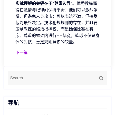
实战理解的关键在于“尊重边界”
。优秀教练懂
得在激情与纪律间保持平衡：他们可以激烈争
辩，但避免人身攻击；可以表达不满，但接受
裁判最终决定。技术犯规规则的存在，并非要
压制教练的临场指挥权，而是确保比赛在有
序、尊重的框架内进行——毕竟，篮球不仅是身
体的对抗，更是规则意识的较量。
下一篇
导航