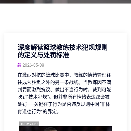
深度解读篮球教练技术犯规规则
的定义与处罚标准
2026-05-08
在激烈对抗的篮球比赛中，教练的情绪管理往
往成为胜负之外的另一条战线。当教练因不满
判罚而激烈抗议、做出不当行为时，裁判可能
吹罚“技术犯规”。但并非所有情绪表达都会被
处罚——关键在于行为是否违反规则中对“非体
育道德行为”的界定。