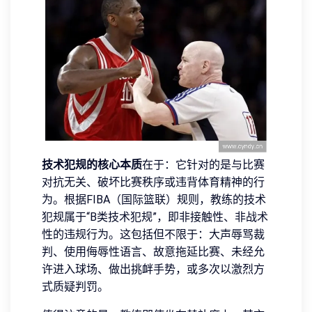
技术犯规的核心本质
在于：它针对的是与比赛
对抗无关、破坏比赛秩序或违背体育精神的行
为。根据FIBA（国际篮联）规则，教练的技术
犯规属于“B类技术犯规”，即非接触性、非战术
性的违规行为。这包括但不限于：大声辱骂裁
判、使用侮辱性语言、故意拖延比赛、未经允
许进入球场、做出挑衅手势，或多次以激烈方
式质疑判罚。