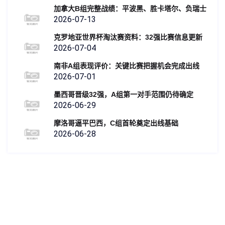
加拿大B组完整战绩：平波黑、胜卡塔尔、负瑞士
2026-07-13
克罗地亚世界杯淘汰赛资料：32强比赛信息更新
2026-07-04
南非A组表现评价：关键比赛把握机会完成出线
2026-07-01
墨西哥晋级32强，A组第一对手范围仍待确定
2026-06-29
摩洛哥逼平巴西，C组首轮奠定出线基础
2026-06-28