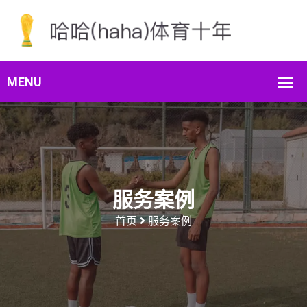
服务案例
首页
服务案例