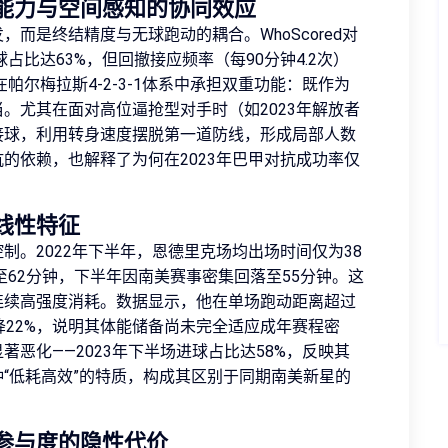
能力与空间感知的协同效应
而是终结精度与无球跑动的耦合。WhoScored对
占比达63%，但回撤接应频率（每90分钟4.2次）
帕尔梅拉斯4-2-3-1体系中承担双重功能：既作为
。尤其在面对高位逼抢型对手时（如2023年解放者
接球，利用转身速度摆脱第一道防线，形成局部人数
的依赖，也解释了为何在2023年巴甲对抗成功率仅
线性特征
制。2022年下半年，恩德里克场均出场时间仅为38
至62分钟，下半年因南美赛事密集回落至55分钟。这
连续高强度消耗。数据显示，他在单场跑动距离超过
降22%，说明其体能储备尚未完全适应成年赛程密
恶化——2023年下半场进球占比达58%，反映其
“低耗高效”的特质，构成其区别于同期南美新星的
参与度的隐性代价