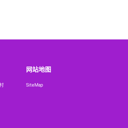
网站地图
村
SiteMap