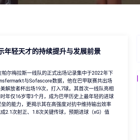
示年轻天才的持续提升与发展前景
ck）在帕尔梅拉斯一线队的正式出场记录集中于2022年下
fermarkt与Sofascore数据，他在巴甲联赛共出场
南美解放者杯出场19次，打入7球。其首次一线队亮相
当时年仅16岁零3个月，成为巴甲历史上最年轻的进球
壁垒的能力，更揭示其在高强度对抗中维持输出效率
成2.1次射正、1.8次关键传球，预期进球（xG）值