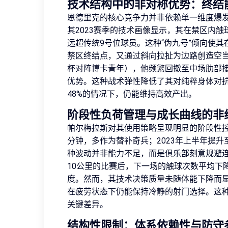
技术结构中的非对称优势：终结
恩德里克的核心竞争力并非依赖单一维度爆发，
其2023赛季的技术画像显示，其在禁区内触球
远超传统9号位球员。这种“伪九号”倾向使其在
禁区终结点，又通过斜向拉扯为边路创造空当
杯对阵博卡青年），他频繁回撤至中场肋部
优势。这种战术弹性降低了其对纯粹身体对抗
48%的情况下，仍能维持高效产出。
阶段性负荷管理与成长曲线的非
帕尔梅拉斯对其使用策略呈现明显的阶段性控
分钟，多作为替补奇兵；2023年上半年提升
种波动并非能力不足，而是俱乐部刻意规避
10公里的比赛后，下一场的触球次数平均下
度。然而，其技术决策质量未随体能下降而显著
在疲劳状态下仍能保持冷静的射门选择。这种
关键差异。
结构性限制：体系依赖性与防守