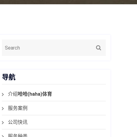
导航
介绍
哈哈(haha)体育
服务案例
公司快讯
服务种类