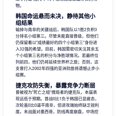
物。
韩国命运悬而未决，静待其他小
组结果
输掉与南非的关键战后，韩国队以1胜2负积3
分排名小组第三。尽管未能直接晋级，但他们
仍保留着以“成绩最好的四个小组第三”身份进
入32强的希望。目前，韩国需密切关注其余五
个小组第三名的积分与净胜球情况。若最终位
列前四，他们仍将延续世界杯之旅；否则，这
支曾打入2002年四强的亚洲劲旅将遗憾止步小
组赛。
捷克攻防失衡，暴露竞争力断层
曾被视为“死亡之组”搅局者的捷克队，本届表
现远低于预期。首战0比1负于韩国已显疲态，
次轮虽0比0逼平南非，但进攻端始终缺乏锐利
度。末战面对墨西哥，防线再度崩盘，中场控