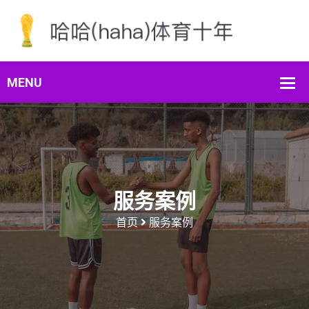
服务案例
首页
服务案例