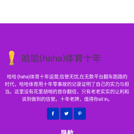
哈哈·(haha)体育十年运营,信誉无忧,在无数平台翻车跑路的
时代，哈哈体育用十年零事故的记录证明了自己的实力与担
当。这里没有花里胡哨的首存翻倍，只有老老实实的让利和
说到做到的信誉。十年老牌，值得你all in。
导航