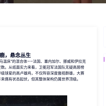
逐鹿，悬念丛生
“黑马温床”的混合体——法国、塞内加尔、挪威和伊拉克
变数。从纸面实力来看，卫冕冠军法国队无疑高居榜
界级球星的高卢雄鸡，不仅阵容深度傲视群雄，大赛
年来偶有状态起伏，但其整体架构仍属世界顶级。