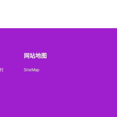
网站地图
村
SiteMap