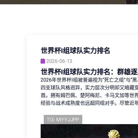
世界杯I组球队实力排名
2026-06-13
世界杯I组球队实力排名：群雄
2026年世界杯I组被普遍视为“死亡之组”与
四支球队风格迥异，实力层次分明却又暗藏
首。拥有姆巴佩、楚阿梅尼、卡马文加等世
经验与战术成熟度也远超同组对手。尽管近