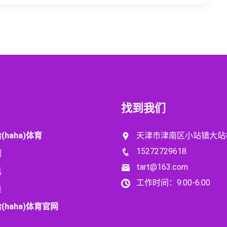
找到我们
(haha)体育
天津市津南区小站镇大站
15272729618
例
tart@163.com
讯
工作时间：9:00-6:00
类
(haha)体育官网