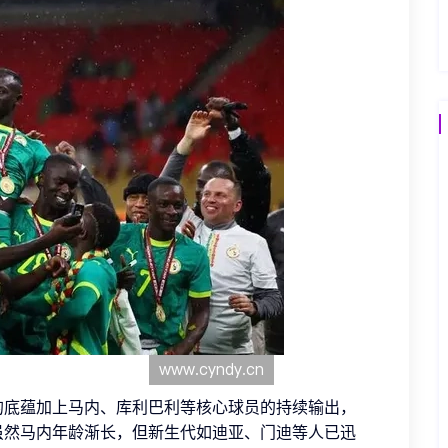
的底蕴加上马内、库利巴利等核心球员的持续输出，
虽然马内年龄渐长，但新生代如迪亚、门迪等人已迅