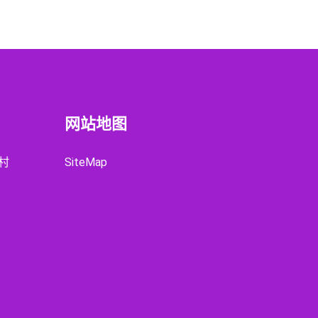
网站地图
村
SiteMap