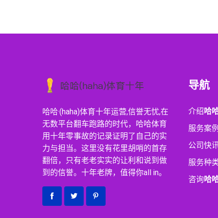
导航
介绍
哈哈
哈哈·(haha)体育十年运营,信誉无忧,在
无数平台翻车跑路的时代，哈哈体育
服务案
用十年零事故的记录证明了自己的实
公司快
力与担当。这里没有花里胡哨的首存
翻倍，只有老老实实的让利和说到做
服务种
到的信誉。十年老牌，值得你all in。
咨询
哈哈