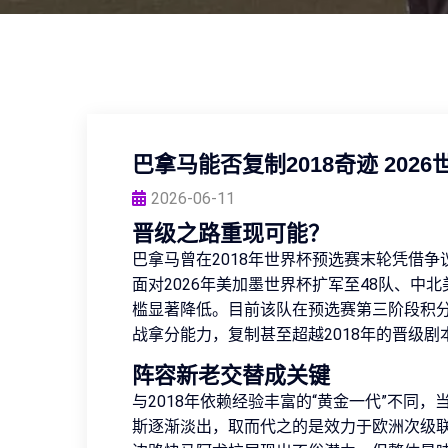
巴拿马能否复制2018奇迹 20
2026-06-11
晋级之路重现可能？
巴拿马曾在2018年世界杯预选赛末轮凭借
面对2026年美加墨世界杯扩军至48队、中
槛显著降低。目前该队在预选赛第三阶段积
战拿分能力，复制甚至超越2018年的晋级剧
阵容新老交替成关键
与2018年依赖经验丰富的“黄金一代”不同
斯逐渐淡出，取而代之的是效力于欧洲次级