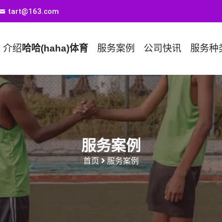
tart@163.com
介绍
哈哈(haha)体育
服务案例
公司快讯
服务种
服务案例
首页
服务案例