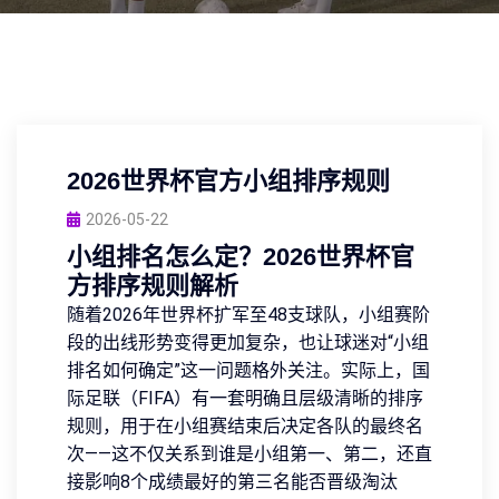
2026世界杯官方小组排序规则
2026-05-22
小组排名怎么定？2026世界杯官
方排序规则解析
随着2026年世界杯扩军至48支球队，小组赛阶
段的出线形势变得更加复杂，也让球迷对“小组
排名如何确定”这一问题格外关注。实际上，国
际足联（FIFA）有一套明确且层级清晰的排序
规则，用于在小组赛结束后决定各队的最终名
次——这不仅关系到谁是小组第一、第二，还直
接影响8个成绩最好的第三名能否晋级淘汰