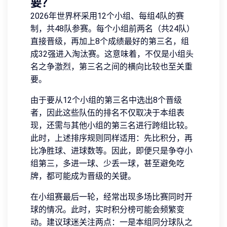
要？
2026年世界杯采用12个小组、每组4队的赛
制，共48队参赛。每个小组前两名（共24队）
直接晋级，再加上8个成绩最好的第三名，组
成32强进入淘汰赛。这意味着，不仅是小组头
名之争激烈，第三名之间的横向比较也至关重
要。
由于要从12个小组的第三名中选出8个晋级
者，因此这些队伍的排名不仅取决于本组表
现，还需与其他小组的第三名进行跨组比较。
此时，上述排序规则同样适用：先比积分，再
比净胜球、进球数等。因此，即便只是争夺小
组第三，多进一球、少丢一球，甚至避免吃
牌，都可能成为晋级的关键。
在小组赛最后一轮，经常出现多场比赛同时开
球的情况。此时，实时积分榜可能会频繁变
动。建议球迷关注两点：一是本组同分球队之