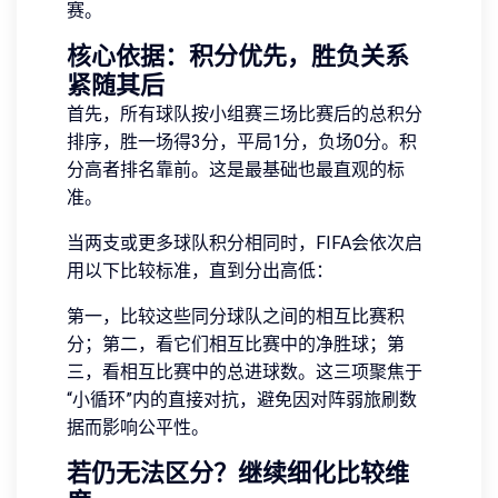
赛。
核心依据：积分优先，胜负关系
紧随其后
首先，所有球队按小组赛三场比赛后的总积分
排序，胜一场得3分，平局1分，负场0分。积
分高者排名靠前。这是最基础也最直观的标
准。
当两支或更多球队积分相同时，FIFA会依次启
用以下比较标准，直到分出高低：
第一，比较这些同分球队之间的相互比赛积
分；第二，看它们相互比赛中的净胜球；第
三，看相互比赛中的总进球数。这三项聚焦于
“小循环”内的直接对抗，避免因对阵弱旅刷数
据而影响公平性。
若仍无法区分？继续细化比较维