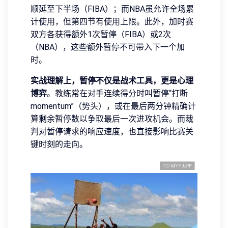
顺延至下半场（FIBA）；而NBA虽允许全场累
计使用，但第四节有使用上限。此外，加时赛
双方各获得额外1次暂停（FIBA）或2次
（NBA），这些额外暂停不可带入下一个加
时。
实战理解上，暂停不仅是战术工具，更是心理
博弈
。教练常在对手连续得分时叫暂停“打断
momentum”（势头），或在最后两分钟精确计
算剩余暂停数以争取最后一次进攻机会。而裁
判对暂停请求的响应速度，也直接影响比赛关
键时刻的走向。