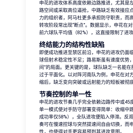
申花的进攻体系高度依赖边路推进，尤其是
路空间或采取高位逼抢，中路缺乏有效接应
力的组织者，阿马杜更多承担防守职责，而
转攻阶段常出现“断点”。数据显示，申花在对
前六球队平均值（82%），这直接限制了进
终结能力的结构性缺陷
即便成功推进至禁区前沿，申花的进攻仍面
球但射术稳定性不足；路易斯虽有速度优势，
间”的局面。更关键的是，球队缺乏一名能在
过于平面化。以对阵河南队为例，申花在对方
缩后，缺乏变向突破或远射能力的短板被彻
节奏控制的单一性
申花的进攻节奏几乎完全依赖边路传中或45
单一模式使对手防守部署变得简单：收缩中
成功率仅58%），全队进攻便陷入停滞。反
奏可在慢速控球与突然提速间自由切换，而申
性，也使得对手更容易预判其进攻意图。