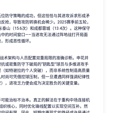
低位防守策略的成功，但这恰恰与其进攻诉求形成矛
反抢，导致攻防转换机会稀少。2025赛季前五轮，
泰山（15.6次）和成都蓉城（13.4次）。这种保守
击中的时间窗口——当进攻无法通过阵地战打开局面
段，形成恶性循环。
队战术架构与人员配置双重局限的准确诊断。申花并
抗或密集防守下破局的“钥匙型”球员与多维进攻手
现（如特谢拉的个人突破），而非系统性制造高质量
队时尚可凭借控球压制，但一旦遭遇同样强调纪律性
安），进攻乏力便会成为决定胜负的关键变量。
手可能治标不治本。真正的解法在于重构中场连接机
的组织核心，同时优化锋线配置以实现空间互补。然
整空间有限。因此，短期内更现实的路径或许是通过