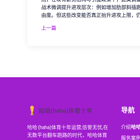
战术微调提升进攻层次：例如增加肋部斜插
由度。但这些改变能否真正抬升进攻上限，
上一篇
导航
介绍
哈哈
哈哈·(haha)体育十年运营,信誉无忧,在
无数平台翻车跑路的时代，哈哈体育
服务案