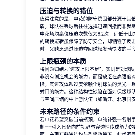
压迫与转换的错位
值得注意的是，申花的防守稳固部分源于其
盾。球队在丢球后往往选择迅速回撤而非就地
申花场均高位压迫次数仅为8.2次，远低于山东
的转换逻辑虽保障了防守安全，却牺牲了反
时，又缺乏通过压迫夺回球权发动快攻的手
上限瓶颈的本质
将问题归结为“进攻上限不足”，实则是对球
非没有创造机会的能力，而是缺乏在高强度对
段。其进攻体系过度依赖个别球员的灵光一
射门的能力。这种结构性缺陷在面对保级球
与空间压缩的中上游队伍（如浙江、北京国
未来路径的条件约束
若申花希望突破当前瓶颈，单纯补强一名射
制——引入具备向前视野与穿透性传球能力
而，在现有薪资结构与引援政策下，此类调