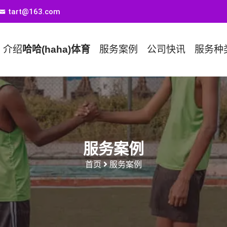
tart@163.com
介绍
哈哈(haha)体育
服务案例
公司快讯
服务种
服务案例
首页
服务案例