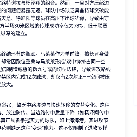
左路特谢拉与杨泽翔的组合。然而，一旦对方压缩边
点的问题便暴露无遗。球队中场缺乏具备持球突破能
高天意、徐皓阳等球员在高压下出球犹豫，导致由守
方半场30米区域的传球成功率仅为78%，低于联赛
攻纵深的建立。
临终结环节的瓶颈。马莱莱作为单前锋，擅长背身做
却常因跑位重叠与马莱莱形成“双中锋挤占同一空
肋部制造威胁的伪九号或内切型边锋，导致进攻路线
禁区内完成12次触球，却仅有2次射正——空间被压
底放大。
度斜吊，缺乏中路渗透与快速转移的交替变化。这种
路、放边防传。当边路传中质量下降（如杨泽翔传中
观真正具备争冠实力的球队，如上海海港，其进攻节
花则缺乏这种“变速”能力。这不仅限制了进攻多样