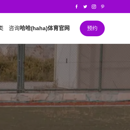
类
咨询
哈哈(haha)体育官网
预约